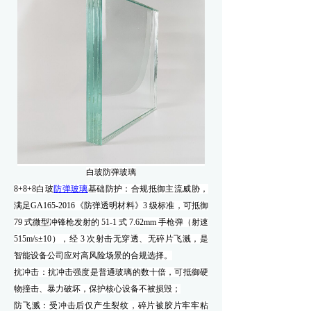
白玻防弹玻璃
8+8+8白玻
防弹玻璃
基础防护：合规抵御主流威胁，
满足
GA165-2016《防弹透明材料》3 级标准，可抵御
79 式微型冲锋枪发射的 51-1 式 7.62mm 手枪弹（射速
515m/s±10），经 3 次射击无穿透、无碎片飞溅，是
智能设备公司应对高风险场景的合规选择。
抗冲击：抗冲击强度是普通玻璃的数十倍，可抵御硬
物撞击、暴力破坏，保护核心设备不被损毁；
防飞溅：受冲击后仅产生裂纹，碎片被胶片牢牢粘