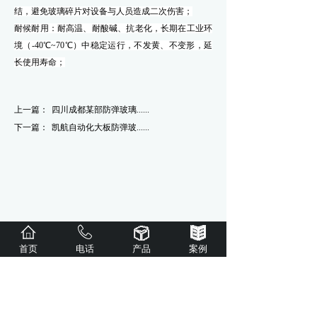
结，避免玻璃碎片对设备与人员造成二次伤害；
耐候耐用：耐高温、耐酸碱、抗老化，长期在工业环
境（
-40℃~70℃）中稳定运行，不发黄、不变形，延
长使用寿命；
上一篇：
四川成都某部防弹玻璃......
下一篇：
凯航自动化大板防弹玻......
首页
电话
产品
案例