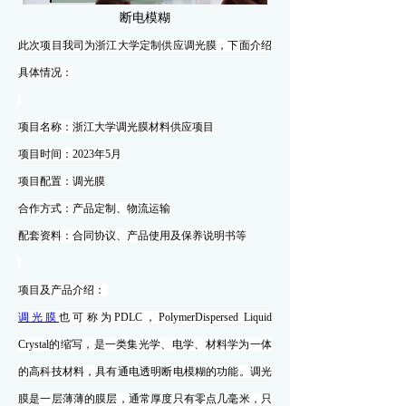
断电模糊
此次项目我司为浙江大学定制供应调光膜，下面介绍
具体情况：
项目名称：
浙江大学调光膜材料供应项目
项目时间：
202
3
年
5
月
项目配置：
调光膜
合作方式：产品定制
、物流运输
配套资料：合同协议、产品使用及保养说明书
等
项目
及产品
介绍：
调光膜
也可称为PDLC，PolymerDispersed Liquid
Crystal的缩写，是一类集光学、电学、材料学为一体
的高科技材料，具有通电透明断电模糊的功能。调光
膜是一层薄薄的膜层，通常厚度只有零点几毫米，只