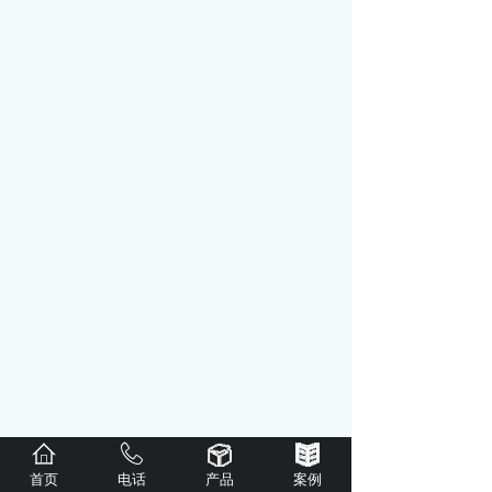
首页
电话
产品
案例