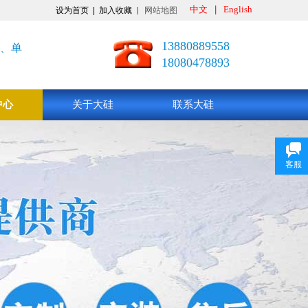
中文
|
English
设为首页
|
加入收藏
网站地图
13880889558
、单
18080478893
中心
关于大硅
联系大硅
客服