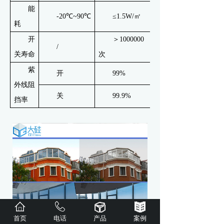
能
-20℃~90℃
≤1.5W/㎡
耗
开
＞1000000
/
关寿命
次
紫
开
99%
外线阻
关
99.9%
挡率
首页
电话
产品
案例