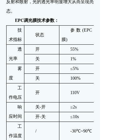
反射和散射，光的透光率明显增大从而呈现亮
态。
EPC调光膜技术参数：
技
参数(EPC
状态
术指标
膜)
透
开
55%
光率
关
1%
雾
开
≤5%
度
关
100%
工
开
110V
作电压
响
关-开
≤2s
应时间
开-关
≤10s
工
/
-30℃~90℃
作温度